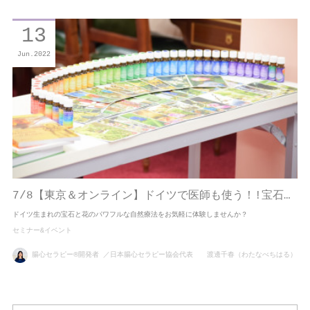
13
Jun
2022
7/8【東京＆オンライン】ドイツで医師も使う！!宝石…
ドイツ生まれの宝石と花のパワフルな自然療法をお気軽に体験しませんか？
セミナー&イベント
腸心セラピー®開発者 ／日本腸心セラピー協会代表 渡邊千春（わたなべちはる）