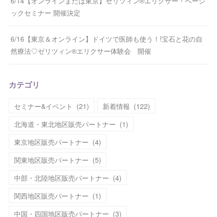
6/14【オンラインまたは東京】ゼリツィン®エリクサー・ベーシ
ックセミナー 開催決定
6/16【東京＆オンライン】ドイツで医師も使う！!宝石と花の自
然療法♡ゼリツィン®エリクサー体験会 開催
カテゴリ
セミナー&イベント
(
21
)
新着情報
(
122
)
北海道・東北地区販売パートナー
(
1
)
東京地区販売パートナー
(
4
)
関東地区販売パートナー
(
5
)
中部・北陸地区販売パートナー
(
4
)
関西地区販売パートナー
(
1
)
中国・四国地区販売パートナー
(
3
)