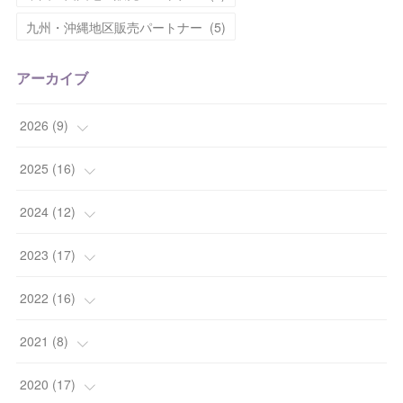
九州・沖縄地区販売パートナー
(
5
)
アーカイブ
2026
(
9
)
(
1
)
2025
(
16
)
(
2
)
(
2
)
2024
(
12
)
(
2
)
(
2
)
(
1
)
2023
(
17
)
(
2
)
(
6
)
(
2
)
(
1
)
2022
(
16
)
(
2
)
(
4
)
(
2
)
(
5
)
(
1
)
2021
(
8
)
(
2
)
(
3
)
(
3
)
(
1
)
(
3
)
2020
(
17
)