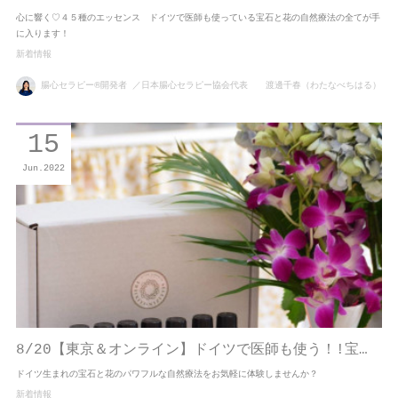
心に響く♡４５種のエッセンス ドイツで医師も使っている宝石と花の自然療法の全てが手
に入ります！
新着情報
腸心セラピー®開発者 ／日本腸心セラピー協会代表 渡邊千春（わたなべちはる）
15
Jun
2022
8/20【東京＆オンライン】ドイツで医師も使う！!宝…
ドイツ生まれの宝石と花のパワフルな自然療法をお気軽に体験しませんか？
新着情報