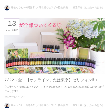
腸心セラピー®開発者 ／日本腸心セラピー協会代表 渡邊千春（わたなべちはる）
13
Jun
2022
7/22（金）【オンラインまたは東京】ゼリツィン®エ…
心に響く♡４５種のエッセンス ドイツで医師も使っている宝石と花の自然療法の全てが手
に入ります！
セミナー&イベント
腸心セラピー®開発者 ／日本腸心セラピー協会代表 渡邊千春（わたなべちはる）