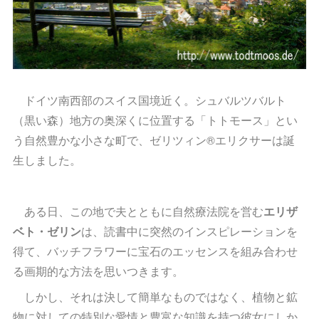
ドイツ南西部のスイス国境近く。シュバルツバルト
（黒い森）地方の奥深くに位置する「トトモース」とい
う自然豊かな小さな町で、ゼリツィン®エリクサーは誕
生しました。
ある日、この地で夫とともに自然療法院を営む
エリザ
ベト・ゼリン
は、読書中に突然のインスピレーションを
得て、バッチフラワーに宝石のエッセンスを組み合わせ
る画期的な方法を思いつきます。
しかし、それは決して簡単なものではなく、植物と鉱
物に対しての特別な愛情と豊富な知識を持つ彼女にしか