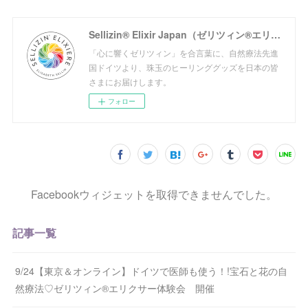
Sellizin® Elixir Japan（ゼリツィン®エリクサージャパン公式サイト）
「心に響くゼリツィン」を合言葉に、自然療法先進
国ドイツより、珠玉のヒーリンググッズを日本の皆
さまにお届けします。
フォロー
Facebookウィジェットを取得できませんでした。
記事一覧
9/24【東京＆オンライン】ドイツで医師も使う！!宝石と花の自
然療法♡ゼリツィン®エリクサー体験会 開催