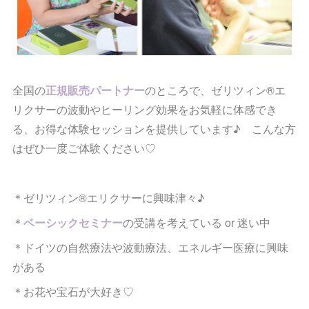
全国の
正規販売パートナー
のところで、ゼリツィン®︎エ
リクサーの波動やヒーリング効果をお気軽に体感でき
る、お得な体験セッションを提供しています♪ こんな方
はぜひ一度ご体験ください♡
＊ゼリツィン®︎エリクサーに興味津々♪
＊
ベーシックセミナー
の受講を考えている or 迷い中
＊ドイツの自然療法や波動療法、エネルギー医療に興味
がある
＊お花や宝石が大好き♡