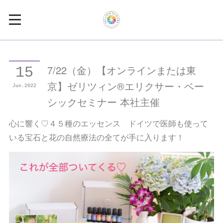
7/22（金）【オンラインまたは東
15
京】ゼリツィン®エリクサー・ベー
Jun
2022
シックセミナー 本社主催
心に響く♡４５種のエッセンス ドイツで医師も使って
いる宝石と花の自然療法の全てが手に入ります！