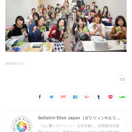
新着情報
(
122
)
Sellizin® Elixir Japan（ゼリツィン®エリクサージャパン公式サイト）
「心に響くゼリツィン」を合言葉に、自然療法先進
国ドイツより、珠玉のヒーリンググッズを日本の皆