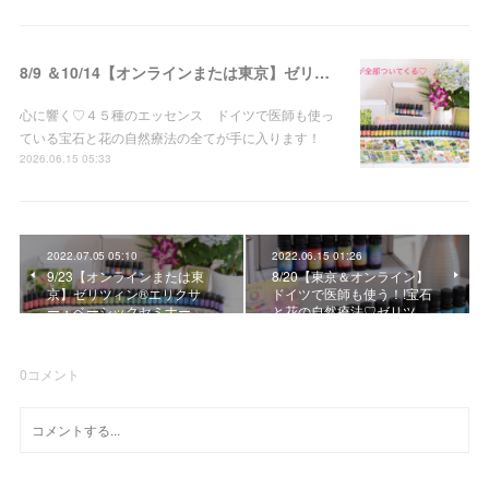
8/9 ＆10/14【オンラインまたは東京】ゼリツィン®エリクサー・ベーシックセミナー 開催決定
心に響く♡４５種のエッセンス ドイツで医師も使っ
ている宝石と花の自然療法の全てが手に入ります！
2026.06.15 05:33
2022.07.05 05:10
2022.06.15 01:26
9/23【オンラインまたは東
8/20【東京＆オンライン】
京】ゼリツィン®エリクサ
ドイツで医師も使う！!宝石
ー・ベーシックセミナー …
と花の自然療法♡ゼリツ…
0
コメント