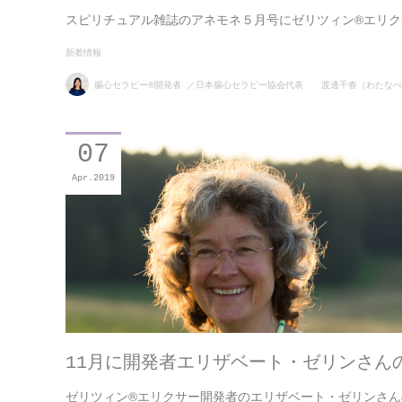
スピリチュアル雑誌のアネモネ５月号にゼリツィン®︎エリクサ
新着情報
腸心セラピー®開発者 ／日本腸心セラピー協会代表 渡邊千春（わたなべ
07
Apr
2019
11月に開発者エリザベート・ゼリンさん
ゼリツィン®︎エリクサー開発者のエリザベート・ゼリンさん