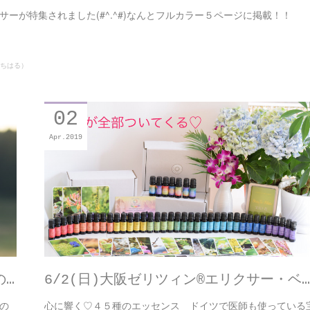
ーが特集されました(#^.^#)なんとフルカラー５ページに掲載！！
ちはる）
02
Apr
2019
の…
6/2(日)大阪ゼリツィン®エリクサー・ベ…
の
心に響く♡４５種のエッセンス ドイツで医師も使っている