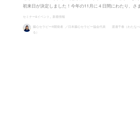
初来日が決定しました！今年の11月に４日間にわたり、さ
セミナー&イベント
新着情報
腸心セラピー®開発者 ／日本腸心セラピー協会代表 渡邊千春（わたなべ
る）