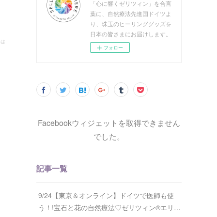
「心に響くゼリツィン」を合言
葉に、自然療法先進国ドイツよ
り、珠玉のヒーリンググッズを
日本の皆さまにお届けします。
ちは
フォロー
Facebookウィジェットを取得できません
でした。
記事一覧
9/24【東京＆オンライン】ドイツで医師も使
う！!宝石と花の自然療法♡ゼリツィン®エリ…