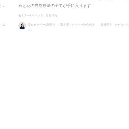
ま…
石と花の自然療法の全てが手に入ります！
セミナー&イベント
新着情報
ちは
腸心セラピー®開発者 ／日本腸心セラピー協会代表 渡邊千春（わたなべ
る）