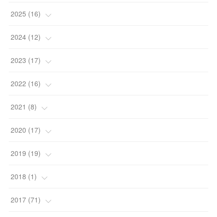
(
1
)
2025
(
16
)
(
2
)
(
2
)
2024
(
12
)
(
2
)
(
2
)
(
1
)
2023
(
17
)
(
2
)
(
6
)
(
2
)
(
1
)
2022
(
16
)
(
2
)
(
4
)
(
2
)
(
5
)
(
1
)
2021
(
8
)
(
2
)
(
3
)
(
3
)
(
1
)
(
3
)
2020
(
17
)
(
4
)
(
4
)
(
4
)
(
2
)
(
2
)
2019
(
19
)
(
2
)
(
4
)
(
1
)
(
4
)
(
4
)
2018
(
1
)
(
2
)
(
4
)
(
2
)
(
2
)
(
1
)
(
1
)
2017
(
71
)