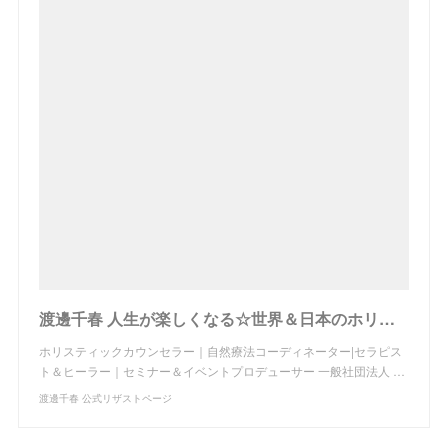
渡邊千春 人生が楽しくなる☆世界＆日本のホリスティックケア最新情報を発信中！
ホリスティックカウンセラー｜自然療法コーディネーター|セラピス
ト＆ヒーラー｜セミナー＆イベントプロデューサー 一般社団法人 …
渡邊千春 公式リザストページ