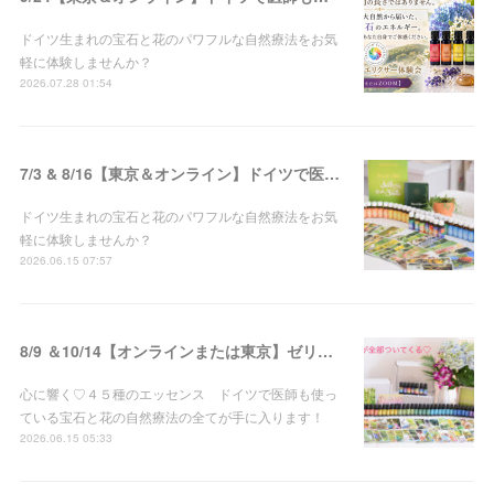
ドイツ生まれの宝石と花のパワフルな自然療法をお気
軽に体験しませんか？
2026.07.28 01:54
7/3 & 8/16【東京＆オンライン】ドイツで医師も使う！!宝石と花の自然療法♡ゼリツィン®エリクサー体験会 開催
ドイツ生まれの宝石と花のパワフルな自然療法をお気
軽に体験しませんか？
2026.06.15 07:57
8/9 ＆10/14【オンラインまたは東京】ゼリツィン®エリクサー・ベーシックセミナー 開催決定
心に響く♡４５種のエッセンス ドイツで医師も使っ
ている宝石と花の自然療法の全てが手に入ります！
2026.06.15 05:33