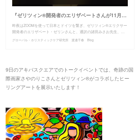
『ゼリツィン®︎開発者のエリザベートさんが11月ドイツより来日♡ 昨日は打ち合わせでした！』
昨夜はZOOMを使って日本とドイツを繋ぎ、ゼリツィン®︎エリクサー
開発者のエリザベート・ゼリンさんと、通訳の諸田みさお先生、…
グローバル・ホリスティックケア研究所 渡邊千春 Blog
9日のアキバスクエアでのトークイベントでは、奇跡の国
際画家さやのりこさんとゼリツィン®︎がコラボしたヒー
リングアートを展示いたします！