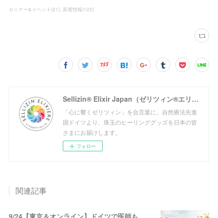
セミナー&イベント
(
21
)
新着情報
(
122
)
Sellizin® Elixir Japan（ゼリツィン®エリクサージャパン公式サイト）
「心に響くゼリツィン」を合言葉に、自然療法先進
国ドイツより、珠玉のヒーリンググッズを日本の皆
さまにお届けします。
フォロー
関連記事
9/24【東京＆オンライン】ドイツで医師も使う！!宝石と花の自然療法♡ゼリツィン®エリクサー体験会 開催