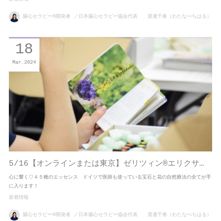
腸心セラピー®開発者 ／日本腸心セラピー協会代表 渡邊千春（わたなべちはる）
18
Mar
2024
5/16【オンラインまたは東京】ゼリツィン®エリクサ…
心に響く♡４５種のエッセンス ドイツで医師も使っている宝石と花の自然療法の全てが手
に入ります！
新着情報
腸心セラピー®開発者 ／日本腸心セラピー協会代表 渡邊千春（わたなべちはる）