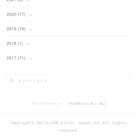
(
2
)
(
3
)
(
3
)
(
1
)
(
3
)
2020
(
17
)
(
4
)
(
4
)
(
4
)
(
2
)
(
2
)
2019
(
19
)
(
2
)
(
4
)
(
1
)
(
4
)
(
4
)
2018
(
1
)
(
2
)
(
4
)
(
2
)
(
2
)
(
1
)
(
1
)
2017
(
71
)
(
2
)
(
3
)
(
3
)
(
2
)
(
2
)
(
1
)
(
1
)
(
1
)
(
3
)
(
30
)
プライバシーポリシー
特定商取引法に基づく表記
(
3
)
(
3
)
(
9
)
Copyright© Sellizin® Elixir Japan,LLC All rights
(
2
)
(
8
)
reserved.