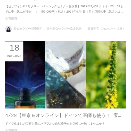
【ゼリツィン®エリクサー ベーシックセミナー受講費】2024年3月31日（日）23：59ま
でに申し込んだ場合 → 150,000円（税込）2024年4月1日（月）以降の申し込みおよ…
新着情報
腸心セラピー®開発者 ／日本腸心セラピー協会代表 渡邊千春（わたなべちはる）
18
Mar
2024
4/28【東京＆オンライン】ドイツで医師も使う！!宝…
ドイツ生まれの宝石と花のパワフルな自然療法をお気軽に体験しませんか？
新着情報