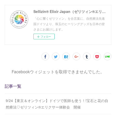
Sellizin® Elixir Japan（ゼリツィン®エリクサージャパン公式サイト）
「心に響くゼリツィン」を合言葉に、自然療法先進
国ドイツより、珠玉のヒーリンググッズを日本の皆
さまにお届けします。
フォロー
Facebookウィジェットを取得できませんでした。
記事一覧
9/24【東京＆オンライン】ドイツで医師も使う！!宝石と花の自
然療法♡ゼリツィン®エリクサー体験会 開催