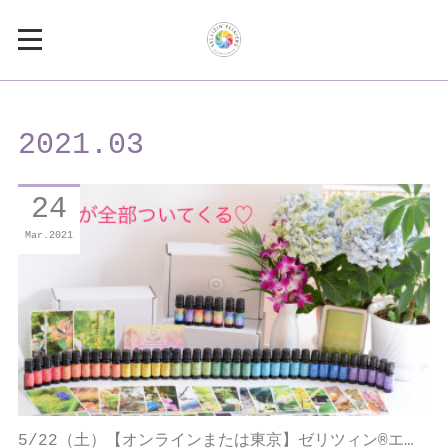
2021
.
03
24
Mar
2021
5/22（土）【オンラインまたは東京】ゼリツィン®エ…