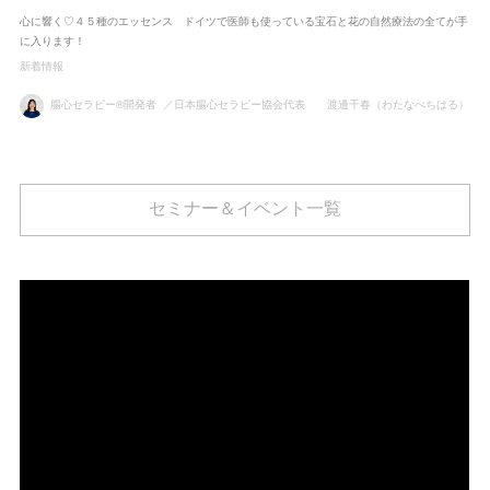
心に響く♡４５種のエッセンス ドイツで医師も使っている宝石と花の自然療法の全てが手
に入ります！
新着情報
腸心セラピー®開発者 ／日本腸心セラピー協会代表 渡邊千春（わたなべちはる）
セミナー＆イベント一覧