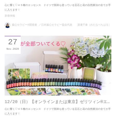
心に響く♡４５種のエッセンス ドイツで医師も使っている宝石と花の自然療法の全てが手
に入ります！
新着情報
腸心セラピー®開発者 ／日本腸心セラピー協会代表 渡邊千春（わたなべちはる）
27
Nov
2020
12/20（日）【オンラインまたは東京】ゼリツィン®エ…
心に響く♡４５種のエッセンス ドイツで医師も使っている宝石と花の自然療法の全てが手
に入ります！