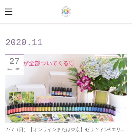
2020
.
11
27
Nov
2020
2/7（日）【オンラインまたは東京】ゼリツィン®エリ…