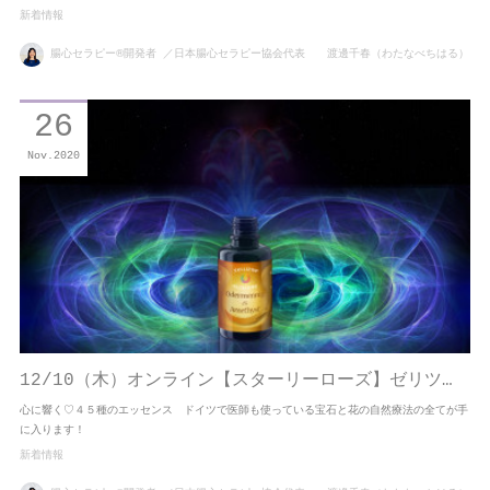
新着情報
腸心セラピー®開発者 ／日本腸心セラピー協会代表 渡邊千春（わたなべちはる）
26
Nov
2020
12/10（木）オンライン【スターリーローズ】ゼリツ…
心に響く♡４５種のエッセンス ドイツで医師も使っている宝石と花の自然療法の全てが手
に入ります！
新着情報