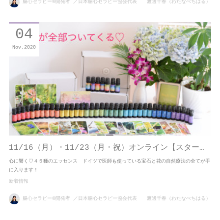
腸心セラピー®開発者 ／日本腸心セラピー協会代表 渡邊千春（わたなべちはる）
04
Nov
2020
11/16（月）・11/23（月・祝）オンライン【スター…
心に響く♡４５種のエッセンス ドイツで医師も使っている宝石と花の自然療法の全てが手
に入ります！
新着情報
腸心セラピー®開発者 ／日本腸心セラピー協会代表 渡邊千春（わたなべちはる）