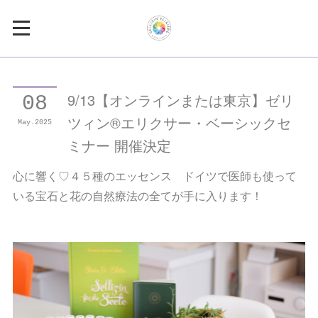
9/13【オンラインまたは東京】ゼリ
08
ツィン®エリクサー・ベーシックセ
May
2025
ミナー 開催決定
心に響く♡４５種のエッセンス ドイツで医師も使って
いる宝石と花の自然療法の全てが手に入ります！