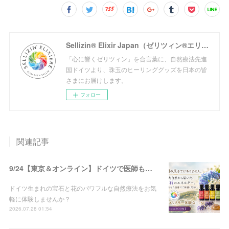
Sellizin® Elixir Japan（ゼリツィン®エリクサージャパン公式サイト）
「心に響くゼリツィン」を合言葉に、自然療法先進
国ドイツより、珠玉のヒーリンググッズを日本の皆
さまにお届けします。
フォロー
関連記事
9/24【東京＆オンライン】ドイツで医師も使う！!宝石と花の自然療法♡ゼリツィン®エリクサー体験会 開催
ドイツ生まれの宝石と花のパワフルな自然療法をお気
軽に体験しませんか？
2026.07.28 01:54