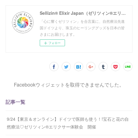
Sellizin® Elixir Japan（ゼリツィン®エリクサージャパン公式サイト）
「心に響くゼリツィン」を合言葉に、自然療法先進
国ドイツより、珠玉のヒーリンググッズを日本の皆
さまにお届けします。
フォロー
Facebookウィジェットを取得できませんでした。
記事一覧
9/24【東京＆オンライン】ドイツで医師も使う！!宝石と花の自
然療法♡ゼリツィン®エリクサー体験会 開催