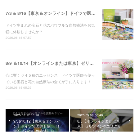
7/3 & 8/16【東京＆オンライン】ドイツで医師も使う！!宝石と花の自然療法♡ゼリツィン®エリクサー体験会 開催
ドイツ生まれの宝石と花のパワフルな自然療法をお気
軽に体験しませんか？
2026.06.15 07:57
8/9 ＆10/14【オンラインまたは東京】ゼリツィン®エリクサー・ベーシックセミナー 開催決定
心に響く♡４５種のエッセンス ドイツで医師も使っ
ている宝石と花の自然療法の全てが手に入ります！
2026.06.15 05:33
2025.08.17 05:10
2025.05.08 06:40
9/3&10/12【東京＆オンライ
8/5【オンラインまたは東
ン】ドイツで医師も使う！!
京】ゼリツィン®エリクサ
宝石と花の自然療法♡ゼ…
ー・ベーシックセミナー …