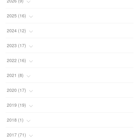
2026
(
9
)
(
1
)
2025
(
16
)
(
2
)
(
2
)
2024
(
12
)
(
2
)
(
2
)
(
1
)
2023
(
17
)
(
2
)
(
6
)
(
2
)
(
1
)
2022
(
16
)
(
2
)
(
4
)
(
2
)
(
5
)
(
1
)
2021
(
8
)
(
2
)
(
3
)
(
3
)
(
1
)
(
3
)
2020
(
17
)
(
4
)
(
4
)
(
4
)
(
2
)
(
2
)
2019
(
19
)
(
2
)
(
4
)
(
1
)
(
4
)
(
4
)
2018
(
1
)
(
2
)
(
4
)
(
2
)
(
2
)
(
1
)
(
1
)
2017
(
71
)