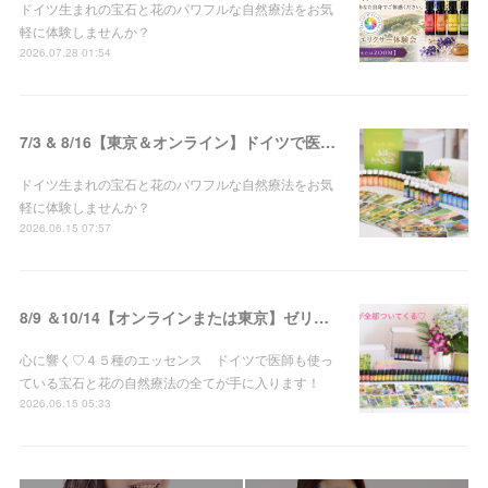
ドイツ生まれの宝石と花のパワフルな自然療法をお気
軽に体験しませんか？
2026.07.28 01:54
7/3 & 8/16【東京＆オンライン】ドイツで医師も使う！!宝石と花の自然療法♡ゼリツィン®エリクサー体験会 開催
ドイツ生まれの宝石と花のパワフルな自然療法をお気
軽に体験しませんか？
2026.06.15 07:57
8/9 ＆10/14【オンラインまたは東京】ゼリツィン®エリクサー・ベーシックセミナー 開催決定
心に響く♡４５種のエッセンス ドイツで医師も使っ
ている宝石と花の自然療法の全てが手に入ります！
2026.06.15 05:33