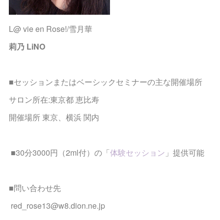
L@ vie en Rose!/雪月華
莉乃 LiNO
■セッションまたはベーシックセミナーの主な開催場所
サロン所在:東京都 恵比寿
開催場所 東京、横浜 関内
■30分3000円（2ml付）の「
体験セッション
」提供可能
■問い合わせ先
red_rose13@w8.dion.ne.jp