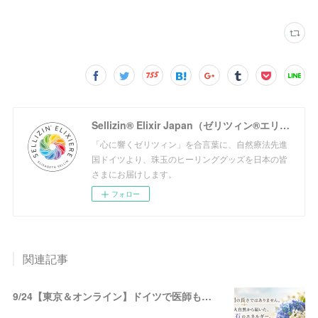
Sellizin® Elixir Japan（ゼリツィン®エリクサージャパン公式サイト）
「心に響くゼリツィン」を合言葉に、自然療法先進
国ドイツより、珠玉のヒーリンググッズを日本の皆
さまにお届けします。
フォロー
関連記事
9/24【東京＆オンライン】ドイツで医師も使う！!宝石と花の自然療法♡ゼリツィン®エリクサー体験会 開催