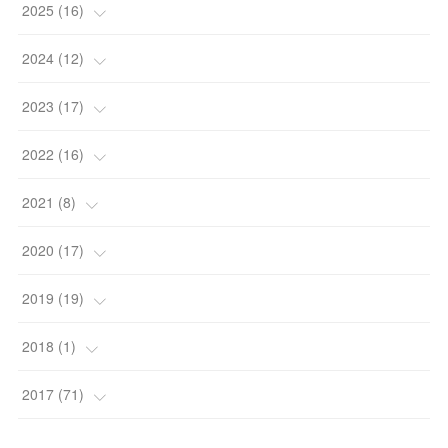
(
1
)
2025
(
16
)
(
2
)
(
2
)
2024
(
12
)
(
2
)
(
2
)
(
1
)
2023
(
17
)
(
2
)
(
6
)
(
2
)
(
1
)
2022
(
16
)
(
2
)
(
4
)
(
2
)
(
5
)
(
1
)
2021
(
8
)
(
2
)
(
3
)
(
3
)
(
1
)
(
3
)
2020
(
17
)
(
4
)
(
4
)
(
4
)
(
2
)
(
2
)
2019
(
19
)
(
2
)
(
4
)
(
1
)
(
4
)
(
4
)
2018
(
1
)
(
2
)
(
4
)
(
2
)
(
2
)
(
1
)
(
1
)
2017
(
71
)
(
2
)
(
3
)
(
3
)
(
2
)