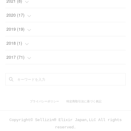
(
5
)
(
1
)
2021
(
8
)
(
2
)
(
3
)
(
3
)
(
1
)
(
3
)
2020
(
17
)
(
4
)
(
4
)
(
4
)
(
2
)
(
2
)
2019
(
19
)
(
2
)
(
4
)
(
1
)
(
4
)
(
4
)
2018
(
1
)
(
2
)
(
4
)
(
2
)
(
2
)
(
1
)
(
1
)
2017
(
71
)
(
2
)
(
3
)
(
3
)
(
2
)
(
2
)
(
1
)
(
1
)
(
1
)
(
3
)
(
30
)
プライバシーポリシー
特定商取引法に基づく表記
(
3
)
(
3
)
(
9
)
Copyright© Sellizin® Elixir Japan,LLC All rights
(
2
)
(
8
)
reserved.