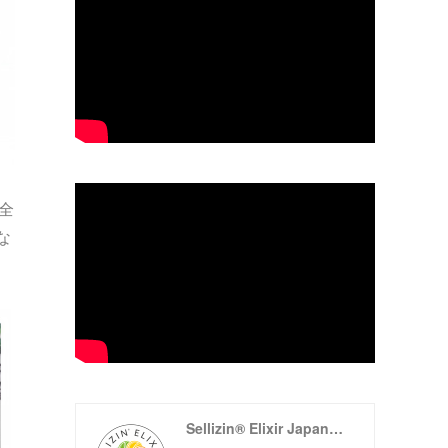
全
な
Sellizin® Elixir Japan（ゼリツィン®エリクサージャパン公式サイト）