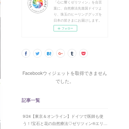
「心に響くゼリツィン」を合言
葉に、自然療法先進国ドイツよ
り、珠玉のヒーリンググッズを
日本の皆さまにお届けします。
フォロー
Facebookウィジェットを取得できません
でした。
記事一覧
9/24【東京＆オンライン】ドイツで医師も使
う！!宝石と花の自然療法♡ゼリツィン®エリ…