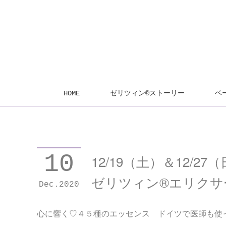
HOME
ゼリツィン®ストーリー
ベ
10
12/19（土）＆12/
ゼリツィン®エリクサ
Dec
2020
心に響く♡４５種のエッセンス ドイツで医師も使