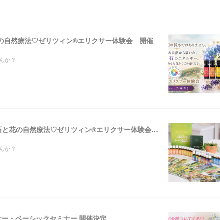
花の自然療法♡ゼリツィン®エリクサー体験会 開催
んか？
7/3 & 8/16【東京＆オンライン】ドイツで医師も使う！!宝石と花の自然療法♡ゼリツィン®エリクサー体験会 開催
んか？
クサー・ベーシックセミナー 開催決定