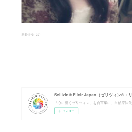
新着情報
(
122
)
Sellizin® Elixir Japan（ゼリ
「心に響くゼリツィン」を合言葉に、自然療法先
フォロー