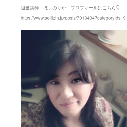
担当講師：ほしのりか プロフィールはこちら👇
https://www.sellizin.jp/posts/7018434?categoryIds=