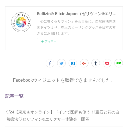
Sellizin® Elixir Japan（ゼリツィン®エリクサージャパン公式サイト）
「心に響くゼリツィン」を合言葉に、自然療法先進
国ドイツより、珠玉のヒーリンググッズを日本の皆
さまにお届けします。
フォロー
Facebookウィジェットを取得できませんでした。
記事一覧
9/24【東京＆オンライン】ドイツで医師も使う！!宝石と花の自
然療法♡ゼリツィン®エリクサー体験会 開催