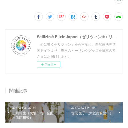
Sellizin® Elixir Japan（ゼリツィン®エリクサージャパン公式サイト）
「心に響くゼリツィン」を合言葉に、自然療法先進
国ドイツより、珠玉のヒーリンググッズを日本の皆
さまにお届けします。
フォロー
関連記事
2017.08.24 23:14
2017.08.24 04:15
三嶋弥生（大阪市内、全国
古元 葉子（大阪府箕面市）
出張応相談）